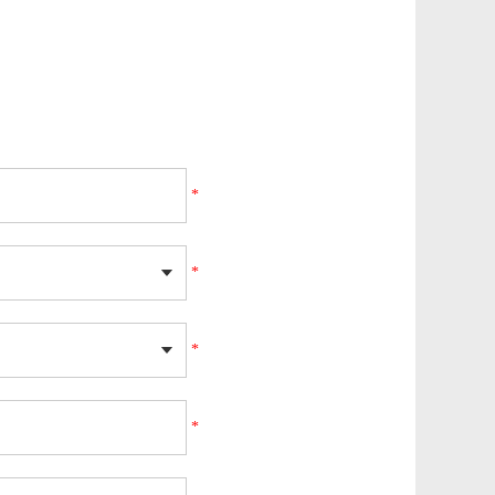
*
*
*
*