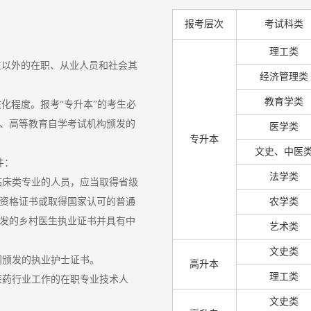
报考层次
考试科类
理工类
生以外的在职、从业人员和社会其
经济管理类
教育学类
文化程度。报考“专升本”的考生必
、高等教育自学考试机构颁发的
医学类
专升本
文史、中医
件：
法学类
临床类专业的人员，应当取得省级
资格证书或取得国家认可的普通
农学类
发的乡村医生执业证书并具有中
艺术类
文史类
门颁发的执业护士证书。
高升本
理工类
医药行业工作的在职专业技术人
文史类