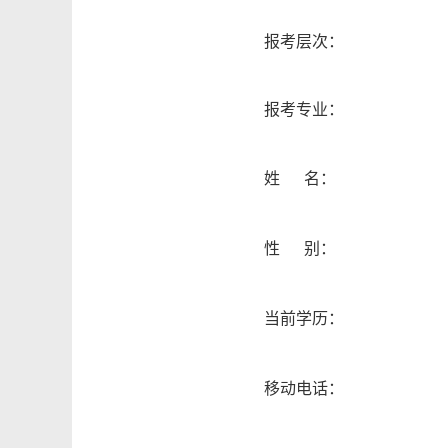
报考层次：
报考专业：
姓 名：
性 别：
当前学历：
移动电话：