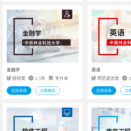
金融学
英语
财经类
2.5年
专升本
师范语言类
在线咨询
立即报名
在线咨询
立