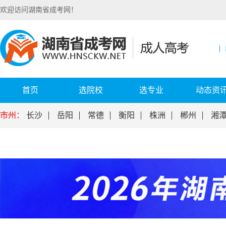
欢迎访问湖南省成考网！
首页
选院校
选专业
动态资
市州：
长沙
岳阳
常德
衡阳
株洲
郴州
湘