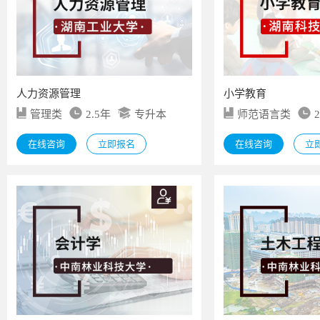
人力资源管理
小学教育
管理类
2.5年
专升本
师范语言类
在线咨询
立即报名
在线咨询
立