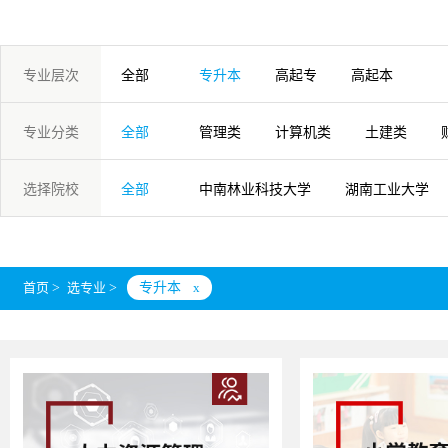
专业层次
全部
专升本
高起专
高起本
专业分类
全部
管理类
计算机类
土建类
交通运输类
石化地矿类
艺术
选择院校
全部
中南林业科技大学
湖南工业大学
湘潭大学
湖南财经工业职业技术学
南华大学
长沙师范学院
湖南
首页
>
选专业
>
专升本
x