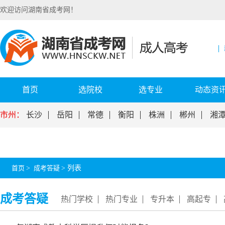
欢迎访问湖南省成考网！
首页
选院校
选专业
动态资
市州：
长沙
岳阳
常德
衡阳
株洲
郴州
湘
首页
>
成考答疑
>
列表
成考答疑
热门学校
热门专业
专升本
高起专