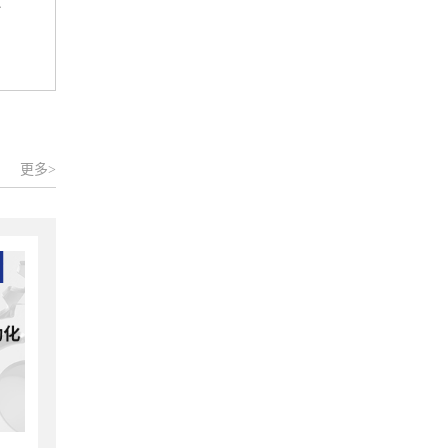
、
更多>