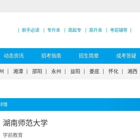
新手必读
专升本
高起专
高升本
考前辅导
动态资讯
招考指南
招生简章
成考答疑
州
湘潭
邵阳
永州
益阳
娄底
怀化
湘西
详情
湖南师范大学
学前教育