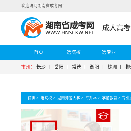
欢迎访问湖南省成考网！
首页
选院校
选专业
市州：
长沙
岳阳
常德
衡阳
株洲
郴
首页
>
选院校
>
湖南师范大学
>
专升本
>
学前教育
>
专业