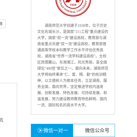
院
湖南师范大学创建于1938年，位于历史
文化名城长沙，是国家“211工程”重点建设的
大学，国家“双一流”建设高校，教育部与湖
南省重点共建“双一流”建设高校，教育部普
通高等学校本科教学工作水平评估优秀高
校，湖南省“世界一流学科建设高校”。主校
区西偎麓山，东濒湘江，风光秀丽，是全国
绿化“400佳”单位之一。面向未来，湖南师范
大学将始终秉承“仁、爱、精、勤”的校训精
神，以立德树人为根本任务，立足湖南，服
务全国，面向世界，坚定推进学校内涵发
展、创新发展、特色发展、可持续发展、和
谐发展，努力建设教师教育特色鲜明、国内
一流、国际知名的高水平大学。
机
微信一对一
微信公众号