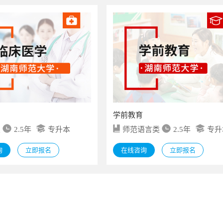
学前教育
类
2.5年
专升本
师范语言类
2.5年
专升
询
立即报名
在线咨询
立即报名