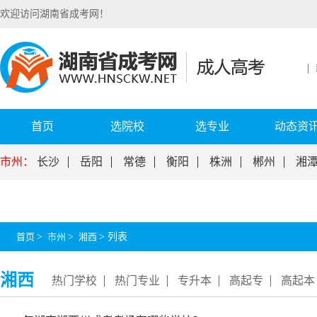
欢迎访问湖南省成考网！
首页
选院校
选专业
动态资
市州：
长沙
岳阳
常德
衡阳
株洲
郴州
湘
首页
>
市州
>
湘西
>
列表
湘西
热门学校
热门专业
专升本
高起专
高起本