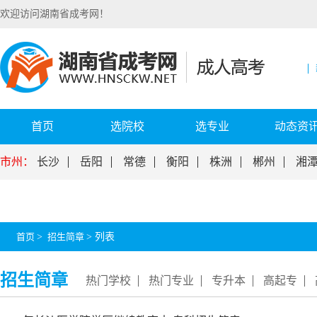
欢迎访问湖南省成考网！
首页
选院校
选专业
动态资
市州：
长沙
岳阳
常德
衡阳
株洲
郴州
湘
首页
>
招生简章
>
列表
招生简章
热门学校
热门专业
专升本
高起专