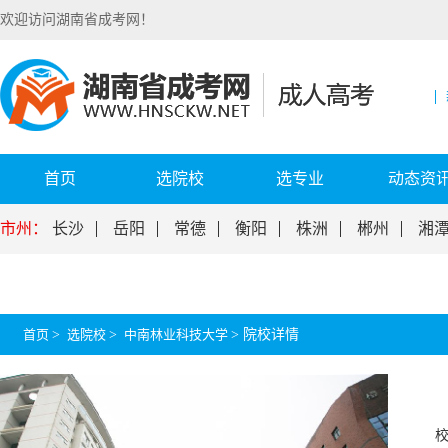
欢迎访问湖南省成考网！
首页
选院校
选专业
动态资
市州：
长沙
岳阳
常德
衡阳
株洲
郴州
湘
首页
>
选院校
>
中南林业科技大学
>
院校详情