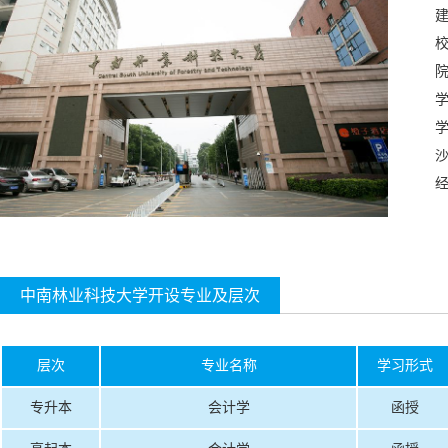
校
沙
中南林业科技大学开设专业及层次
层次
专业名称
学习形式
专升本
会计学
函授