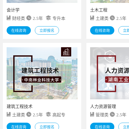
会计学
土木工程
财经类
2.5年
专升本
土建类
2.5年
在线咨询
立即报名
在线咨询
立
建筑工程技术
人力资源管理
土建类
2.5年
高起专
管理类
2.5年
在线咨询
立即报名
在线咨询
立