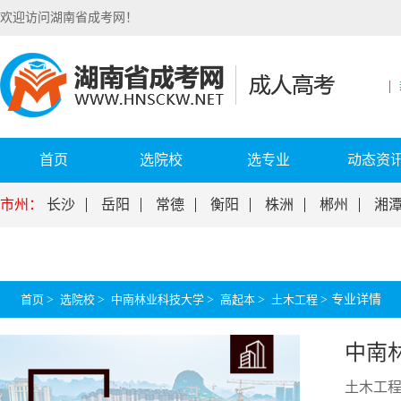
欢迎访问湖南省成考网！
首页
选院校
选专业
动态资
市州：
长沙
岳阳
常德
衡阳
株洲
郴州
湘
首页
>
选院校
>
中南林业科技大学
>
高起本
>
土木工程
>
专业详情
中南
土木工