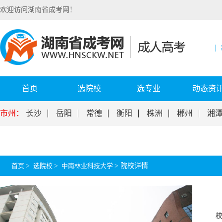
欢迎访问湖南省成考网！
首页
选院校
选专业
动态资
市州：
长沙
岳阳
常德
衡阳
株洲
郴州
湘
首页
>
选院校
>
中南林业科技大学
>
院校详情