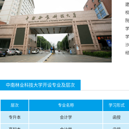
校
沙
中南林业科技大学开设专业及层次
层次
专业名称
学习形式
专升本
会计学
函授