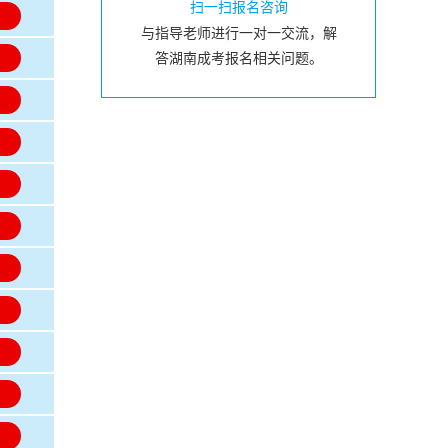
扫一扫报名咨询
名
与指导老师进行一对一交流，解
名
答湖南成考报名相关问题。
名
名
名
名
名
名
名
名
名