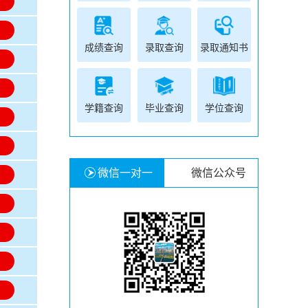
名
名
成绩查询
录取查询
录取通知书
名
名
学籍查询
毕业查询
学位查询
名
名
微信一对一
微信公众号
名
名
名
名
名