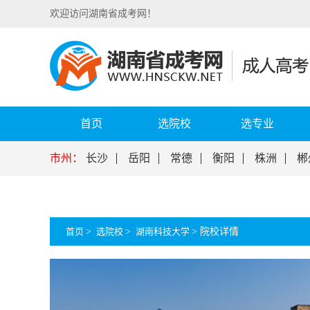
欢迎访问湖南省成考网！
首页
选院校
选专业
市州：
长沙
岳阳
常德
衡阳
株洲
郴
首页
>
选院校
>
湖南科技大学
>
院校详情