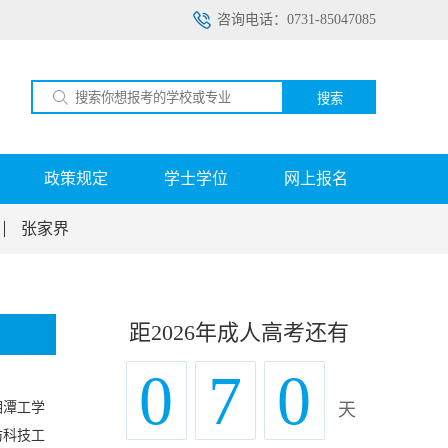
咨询电话：0731-85047085
搜索
政策规定
学士学位
网上报名
张家界
距2026年成人高考还有
0
7
0
湘潭工学
天
防科技工