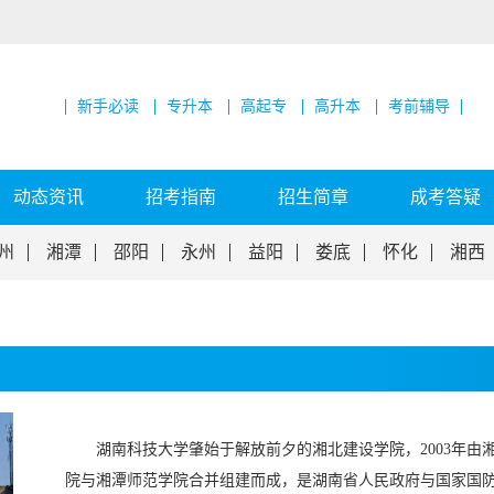
新手必读
专升本
高起专
高升本
考前辅导
动态资讯
招考指南
招生简章
成考答疑
州
湘潭
邵阳
永州
益阳
娄底
怀化
湘西
湖南科技大学肇始于解放前夕的湘北建设学院，2003年由
院与湘潭师范学院合并组建而成，是湖南省人民政府与国家国