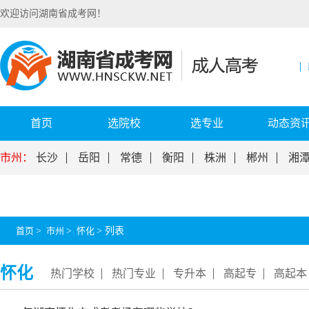
欢迎访问湖南省成考网！
首页
选院校
选专业
动态资
市州：
长沙
岳阳
常德
衡阳
株洲
郴州
湘
首页
>
市州
>
怀化
>
列表
怀化
热门学校
热门专业
专升本
高起专
高起本