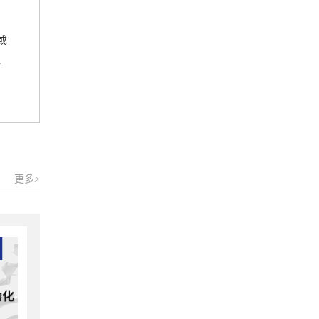
或
、
更多>