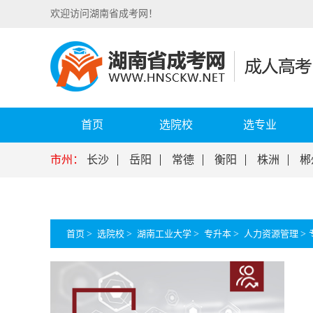
欢迎访问湖南省成考网！
首页
选院校
选专业
市州：
长沙
岳阳
常德
衡阳
株洲
郴
首页
>
选院校
>
湖南工业大学
>
专升本
>
人力资源管理
>