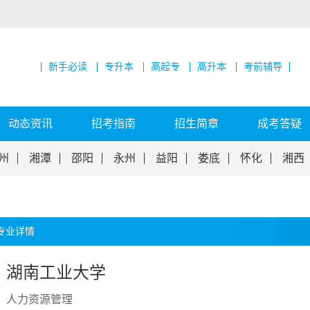
新手必读
专升本
高起专
高升本
考前辅导
动态资讯
招考指南
招生简章
成考答疑
州
湘潭
邵阳
永州
益阳
娄底
怀化
湘西
专业详情
湖南工业大学
人力资源管理