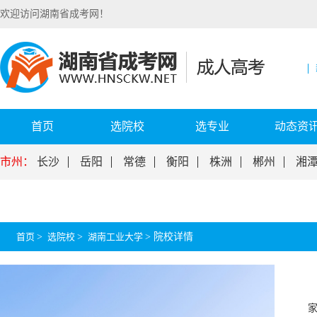
欢迎访问湖南省成考网！
首页
选院校
选专业
动态资
市州：
长沙
岳阳
常德
衡阳
株洲
郴州
湘
首页
>
选院校
>
湖南工业大学
>
院校详情
家