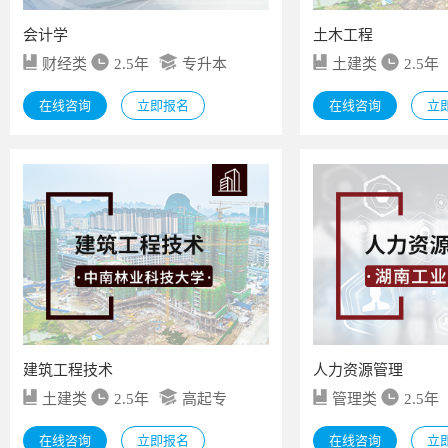
会计学
土木工程
财经类
2.5年
专升本
土建类
2.5年
在线咨询
立即报名
在线咨询
立
建筑工程技术
人力资源管理
土建类
2.5年
高起专
管理类
2.5年
在线咨询
立即报名
在线咨询
立