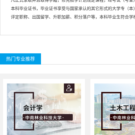
凡正式录取并且取得学籍，修完教学计划规定课程，经考试（考查
本科毕业证书，毕业证书享受与国家承认的
其它形式的
大学专（本
评定职称、出国留学、升职加薪、积分落户等，本科毕业生符合学
热门专业推荐