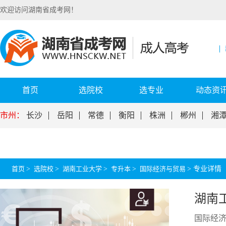
欢迎访问湖南省成考网！
首页
选院校
选专业
动态资
市州：
长沙
岳阳
常德
衡阳
株洲
郴州
湘
首页
>
选院校
>
湖南工业大学
>
专升本
>
国际经济与贸易
>
专业详情
湖南
国际经