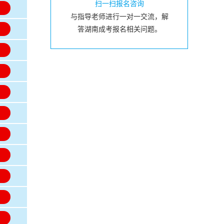
扫一扫报名咨询
名
与指导老师进行一对一交流，解
名
答湖南成考报名相关问题。
名
名
名
名
名
名
名
名
名