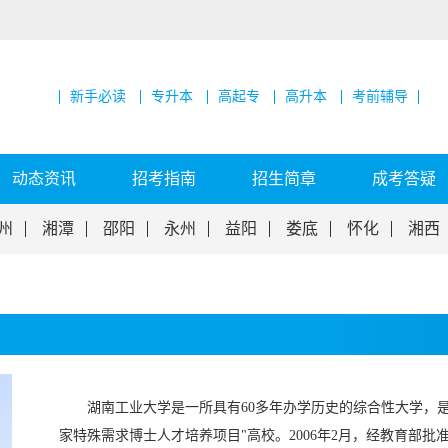
新手必读
专升本
高起专
高升本
考前辅导
动态资讯
招考指南
招生简章
成考答疑
州
湘潭
邵阳
永州
益阳
娄底
怀化
湘西
湖南工业大学是一所具有60多年办学历史的综合性大学，是
家特殊需求博士人才培养项目"高校。2006年2月，经教育部批