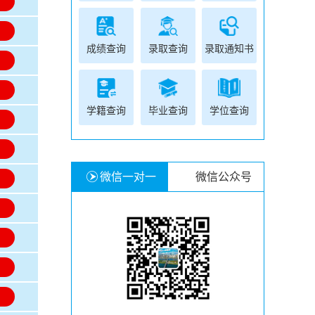
名
名
成绩查询
录取查询
录取通知书
名
名
学籍查询
毕业查询
学位查询
名
名
微信一对一
微信公众号
名
名
名
名
名