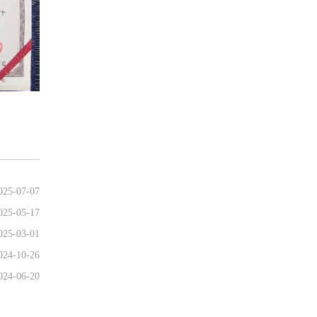
025-07-07
025-05-17
025-03-01
024-10-26
024-06-20