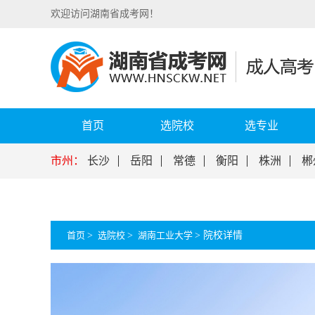
欢迎访问湖南省成考网！
首页
选院校
选专业
市州：
长沙
岳阳
常德
衡阳
株洲
郴
首页
>
选院校
>
湖南工业大学
>
院校详情