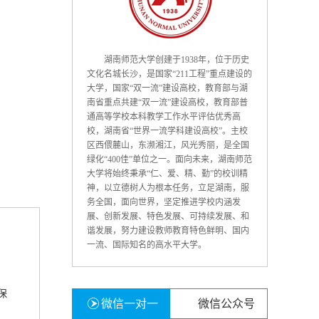
湖南师范大学创建于1938年，位于历史
文化名城长沙，是国家“211工程”重点建设的
大学，国家“双一流”建设高校，教育部与湖
南省重点共建“双一流”建设高校，教育部普
通高等学校本科教学工作水平评估优秀高
校，湖南省“世界一流学科建设高校”。主校
区西偎麓山，东濒湘江，风光秀丽，是全国
绿化“400佳”单位之一。面向未来，湖南师范
大学将始终秉承“仁、爱、精、勤”的校训精
神，以立德树人为根本任务，立足湖南，服
务全国，面向世界，坚定推进学校内涵发
展、创新发展、特色发展、可持续发展、和
谐发展，努力建设教师教育特色鲜明、国内
一流、国际知名的高水平大学。
保
微信一对一
微信公众号