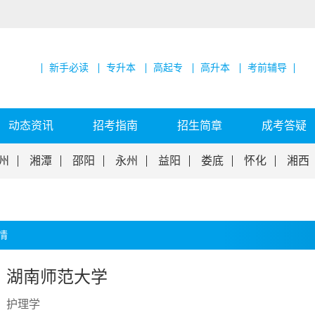
新手必读
专升本
高起专
高升本
考前辅导
动态资讯
招考指南
招生简章
成考答疑
州
湘潭
邵阳
永州
益阳
娄底
怀化
湘西
情
湖南师范大学
护理学