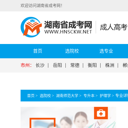
欢迎访问湖南省成考网！
首页
选院校
选专业
市州：
长沙
岳阳
常德
衡阳
株洲
郴
首页
>
选院校
>
湖南师范大学
>
专升本
>
护理学
>
专业详