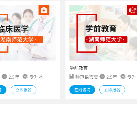
学前教育
类
2.5年
专升本
师范语言类
2.5年
专升
询
立即报名
在线咨询
立即报名