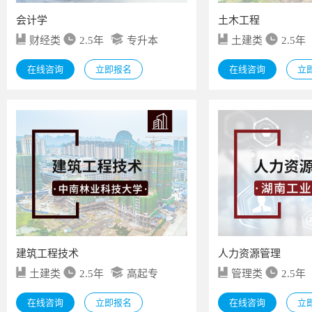
会计学
土木工程
财经类
2.5年
专升本
土建类
2.5年
在线咨询
立即报名
在线咨询
立
建筑工程技术
人力资源管理
土建类
2.5年
高起专
管理类
2.5年
在线咨询
立即报名
在线咨询
立