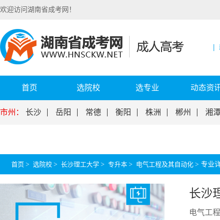
欢迎访问湖南省成考网！
首页
选院校
选专业
动态资
市州：
长沙
岳阳
常德
衡阳
株洲
郴州
湘
首页
>
选院校
>
长沙理工大学
>
专升本
>
电气工程及其自动化
>
专业
长沙
电气工