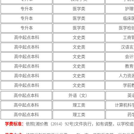
专升本
医学类
护理
专升本
医学类
临床
专升本
医学类
医学检
高中起点本科
文史类
工商
高中起点本科
文史类
汉语言
高中起点本科
文史类
会计
高中起点本科
文史类
教育
高中起点本科
文史类
人力资
高中起点本科
文史类
学前
高中起点本科
外语（文）
英
高中起点本科
理工类
计算机科
高中起点本科
理工类
药
学费标准：
依照[湘价教（2014）92号]文件执行，如有调整，以学