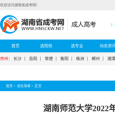
欢迎访问湖南省成考网！
首页
选院校
选专业
动态资
市州：
长沙
岳阳
常德
衡阳
株洲
郴州
湘
首页
>
招生简章
>
正文
湖南师范大学202