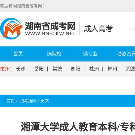
欢迎访问湖南省成考网！
首页
选院校
选专业
动态资
市州：
长沙
岳阳
常德
衡阳
株洲
郴州
湘
首页
>
招考指南
>
正文
湘潭大学成人教育本科/专科